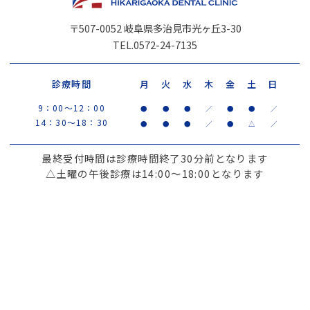
〒507-0052 岐阜県多治見市光ヶ丘3-30
TEL.0572-24-7135
診療時間
月
火
水
木
金
土
日
9：00～12：00
●
●
●
／
●
●
／
14：30～18：30
●
●
●
／
●
△
／
最終受付時間は診療時間終了30分前となります
△土曜の午後診療は14:00～18:00となります